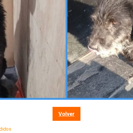
Volver
didos