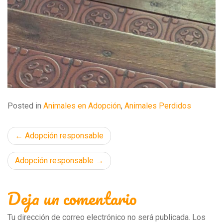
Posted in
Animales en Adopción
,
Animales Perdidos
Navegación
Adopción responsable
de
Adopción responsable
entradas
Deja un comentario
Tu dirección de correo electrónico no será publicada.
Los