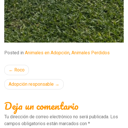
Posted in
Animales en Adopción
,
Animales Perdidos
Navegación
Roco
de
Adopción responsable
entradas
Deja un comentario
Tu dirección de correo electrónico no será publicada.
Los
campos obligatorios están marcados con
*