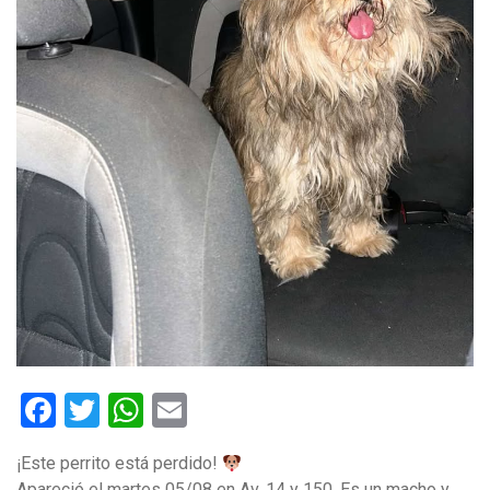
Facebook
Twitter
WhatsApp
Email
¡Este perrito está perdido!
Apareció el martes 05/08 en Av. 14 y 150. Es un macho y