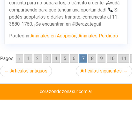
conjunta para no separarlos, o tránsito urgente. ¡Ayudá
compartiendo para que tengan una oportunidad!
Si
podés adoptarlos o darles tránsito, comunicate al 11-
3880-1760. ¡Se encuentran en #Berazategui!
Posted in
Animales en Adopción
,
Animales Perdidos
Pages:
«
1
2
3
4
5
6
7
8
9
10
11
Navegación
Artículos antiguos
Artículos siguientes
de
entradas
corazondezonasur.com.ar