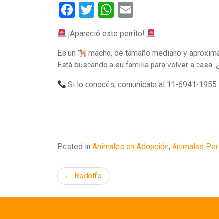
Facebook
Twitter
WhatsApp
Email
¡Apareció este perrito!
Es un
macho, de tamaño mediano y aproximada
Está buscando a su familia para volver a casa
Si lo conocés, comunicate al 11-6941-1955.
Posted in
Animales en Adopción
,
Animales Per
Navegación
Rodolfo
de
entradas