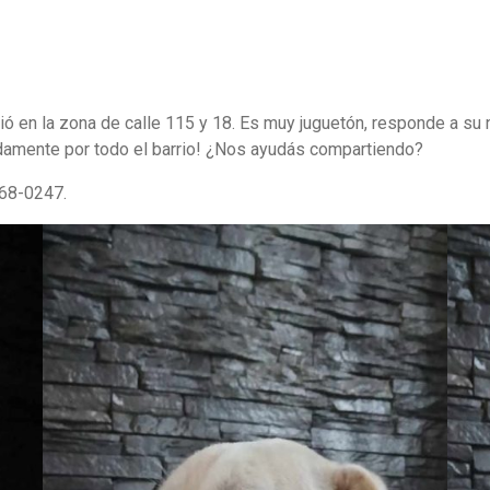
 en la zona de calle 115 y 18. Es muy juguetón, responde a su n
adamente por todo el barrio! ¿Nos ayudás compartiendo?
568-0247.