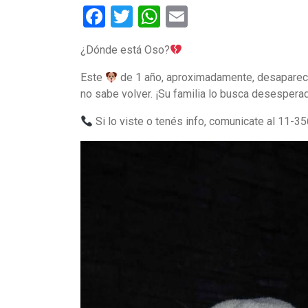
Facebook
Twitter
WhatsApp
Email
¿Dónde está Oso?
Este
de 1 año, aproximadamente, desapareció
no sabe volver. ¡Su familia lo busca desesper
Si lo viste o tenés info, comunicate al 11-3