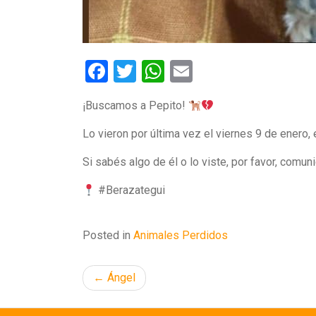
Facebook
Twitter
WhatsApp
Email
¡Buscamos a Pepito!
Lo vieron por última vez el viernes 9 de enero, 
Si sabés algo de él o lo viste, por favor, comun
#Berazategui
Posted in
Animales Perdidos
Navegación
Ángel
de