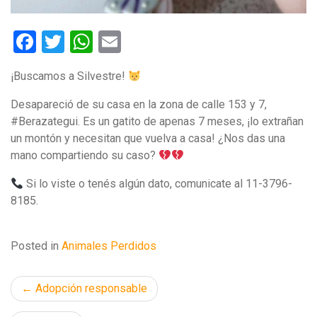
Facebook
Twitter
WhatsApp
Email
¡Buscamos a Silvestre!
Desapareció de su casa en la zona de calle 153 y 7,
#Berazategui. Es un gatito de apenas 7 meses, ¡lo extrañan
un montón y necesitan que vuelva a casa! ¿Nos das una
mano compartiendo su caso?
Si lo viste o tenés algún dato, comunicate al 11-3796-
8185.
Posted in
Animales Perdidos
Navegación
Adopción responsable
de