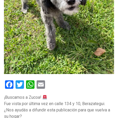
Facebook
Twitter
WhatsApp
Email
¡Buscamos a Zucoa!
Fue vista por última vez en calle 134 y 10, Berazategui.
¿Nos ayudás a difundir esta publicación para que vuelva a
su hogar?