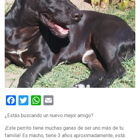
Facebook
Twitter
WhatsApp
Email
¿Estás buscando un nuevo mejor amigo?
¡Este perrito tiene muchas ganas de ser uno más de tu
familia! Es macho, tiene 3 años aproximadamente, está