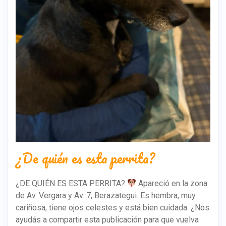
¿De quién es esta perrita?
¿DE QUIÉN ES ESTA PERRITA?
Apareció en la zona
de Av. Vergara y Av. 7, Berazategui. Es hembra, muy
cariñosa, tiene ojos celestes y está bien cuidada. ¿Nos
ayudás a compartir esta publicación para que vuelva