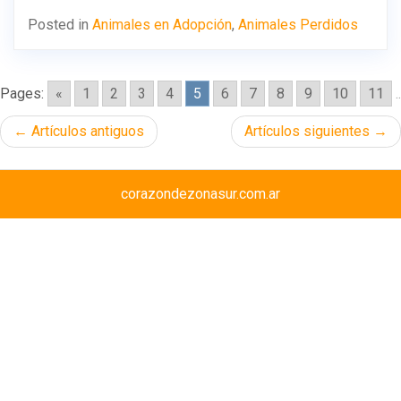
Posted in
Animales en Adopción
,
Animales Perdidos
Pages:
«
1
2
3
4
5
6
7
8
9
10
11
..
Navegación
Artículos antiguos
Artículos siguientes
de
entradas
corazondezonasur.com.ar