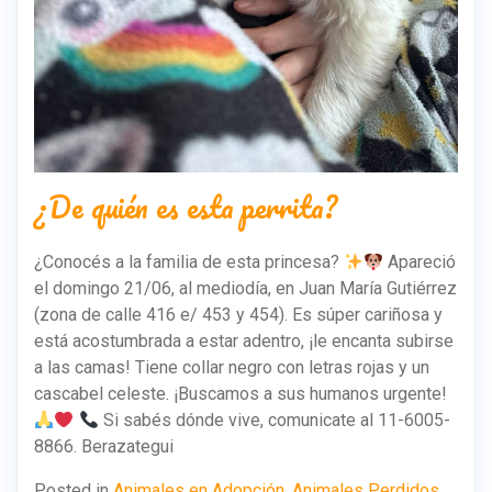
¿De quién es esta perrita?
¿Conocés a la familia de esta princesa?
Apareció
el domingo 21/06, al mediodía, en Juan María Gutiérrez
(zona de calle 416 e/ 453 y 454). Es súper cariñosa y
está acostumbrada a estar adentro, ¡le encanta subirse
a las camas! Tiene collar negro con letras rojas y un
cascabel celeste. ¡Buscamos a sus humanos urgente!
Si sabés dónde vive, comunicate al 11-6005-
8866. Berazategui
Posted in
Animales en Adopción
,
Animales Perdidos