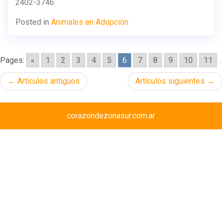
2402-3746.
Posted in
Animales en Adopción
Pages:
«
1
2
3
4
5
6
7
8
9
10
11
..
Navegación
Artículos antiguos
Artículos siguientes
de
entradas
corazondezonasur.com.ar